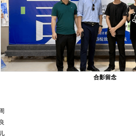
合影留念
周
良
儿