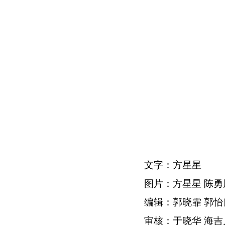
文字：方星星
图片：方星星 陈勇
编辑：郭晓霏 郭怡
审核：于晓华 海吉