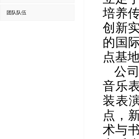
培养
团队队伍
创新
的国
点基
公
音乐
装表
点，
术与