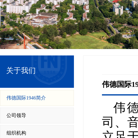
关于我们
伟德国际19
伟德国际1946简介
伟德
公司领导
司、
立足
组织机构