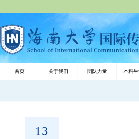
首页
关于我们
团队力量
本科生
13