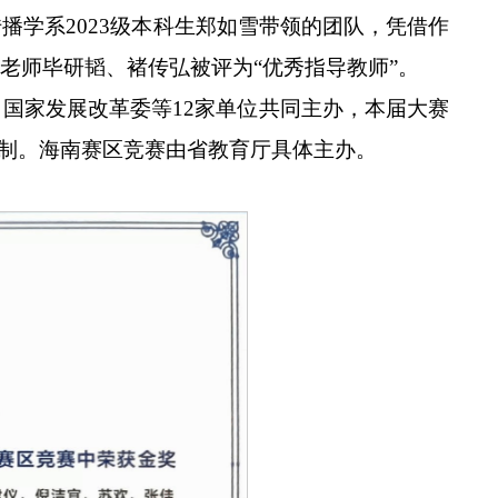
播学系2023级本科生郑如雪带领的团队，凭借作
老师毕研韬、褚传弘被评为“优秀指导教师”。
、国家发展改革委等12家单位共同主办，本届大赛
赛制。海南赛区竞赛由省教育厅具体主办。