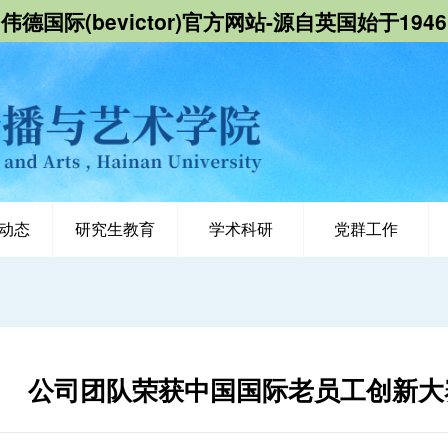
伟德国际(bevictor)官方网站-源自英国始于1946
动态
研究生教育
学术科研
党群工作
公司团队荣获中国国际老员工创新大