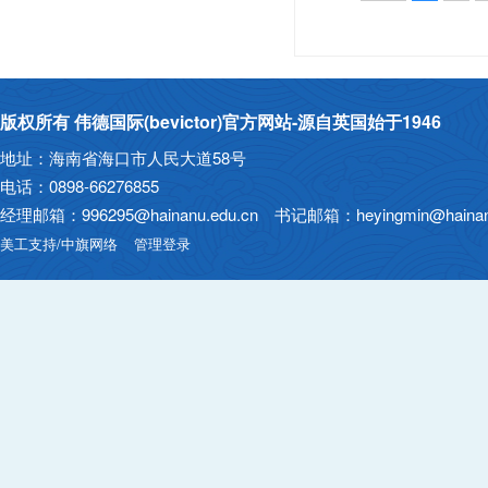
版权所有 伟德国际(bevictor)官方网站-源自英国始于1946
地址：海南省海口市人民大道58号
电话：0898-66276855
经理邮箱：996295@hainanu.edu.cn 书记邮箱：heyingmin@hainanu
美工支持/中旗网络
管理登录